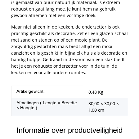
is gemaakt van puur natuurlijk materiaal, is extreem
robuust en gaat lang mee, je kunt hem na gebruik
gewoon afnemen met een vochtige doek.
Maar niet alleen in de keuken, de onderzetter is ook
prachtig geschikt als decoratie. Zet er een glazen schaal
met zand en stenen op of een mooie plant. De
zorgvuldig gevlochten maïs biedt altijd een mooi
aanzicht en is geschikt in bijna elk huis als decoratie en
handig hulpje. Gedraaid in de vorm van een slak biedt
het je een robuuste onderzetter voor in de tuin, de
keuken en voor alle andere ruimtes.
#productDetails.itemInformation#
#productDetails.itemValue#
Artikelgewicht:
0,48
Kg
Afmetingen ( Lengte × Breedte
30,00 × 30,00 ×
× Hoogte ):
1,00 cm
Informatie over productveiligheid