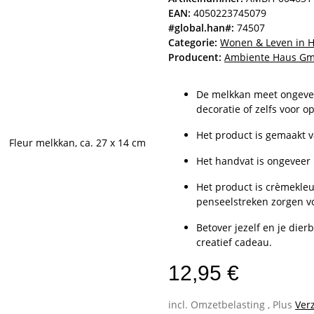
EAN:
4050223745079
#global.han#:
74507
Categorie:
Wonen & Leven in 
Producent:
Ambiente Haus G
De melkkan meet ongeveer
decoratie of zelfs voor o
Het product is gemaakt v
Het handvat is ongeveer
Het product is crèmekleu
penseelstreken zorgen v
Betover jezelf en je die
creatief cadeau.
12,95 €
incl. Omzetbelasting , Plus
Ver