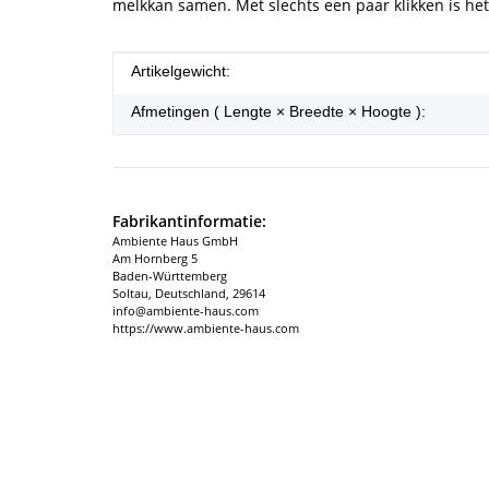
melkkan samen. Met slechts een paar klikken is het 
#productDetails.itemInformation#
#productDetails.itemValue#
Artikelgewicht:
Afmetingen ( Lengte × Breedte × Hoogte ):
Fabrikantinformatie:
Ambiente Haus GmbH
Am Hornberg 5
Baden-Württemberg
Soltau, Deutschland, 29614
info@ambiente-haus.com
https://www.ambiente-haus.com