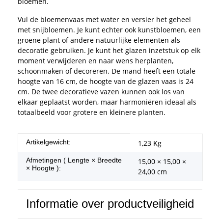
bloemen.
Vul de bloemenvaas met water en versier het geheel
met snijbloemen. Je kunt echter ook kunstbloemen, een
groene plant of andere natuurlijke elementen als
decoratie gebruiken. Je kunt het glazen inzetstuk op elk
moment verwijderen en naar wens herplanten,
schoonmaken of decoreren. De mand heeft een totale
hoogte van 16 cm, de hoogte van de glazen vaas is 24
cm. De twee decoratieve vazen kunnen ook los van
elkaar geplaatst worden, maar harmoniëren ideaal als
totaalbeeld voor grotere en kleinere planten.
#productDetails.itemInformation#
#productDetails.itemValue#
Artikelgewicht:
1,23
Kg
Afmetingen ( Lengte × Breedte
15,00 × 15,00 ×
× Hoogte ):
24,00 cm
Informatie over productveiligheid