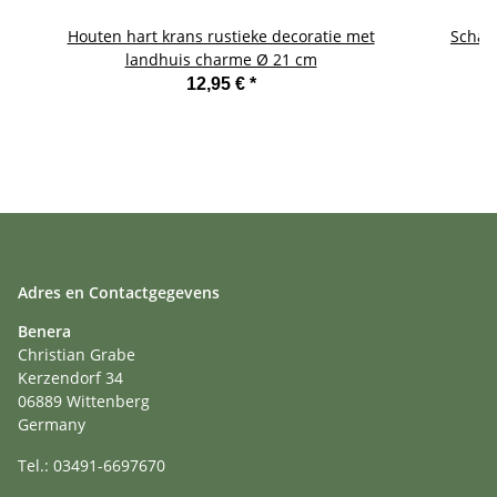
Houten hart krans rustieke decoratie met
Schatk
landhuis charme Ø 21 cm
12,95 €
*
Adres en Contactgegevens
Benera
Christian Grabe
Kerzendorf 34
06889 Wittenberg
Germany
Tel.: 03491-6697670