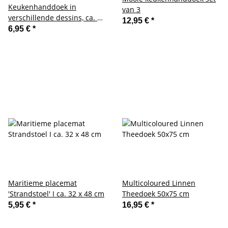
Keukenhanddoek in
van 3
verschillende dessins, ca. 50
12,95 €
*
x 70 cm gemaakt van katoen
6,95 €
*
en linnen
Maritieme placemat
Multicoloured Linnen
'Strandstoel' I ca. 32 x 48 cm
Theedoek 50x75 cm
5,95 €
*
16,95 €
*