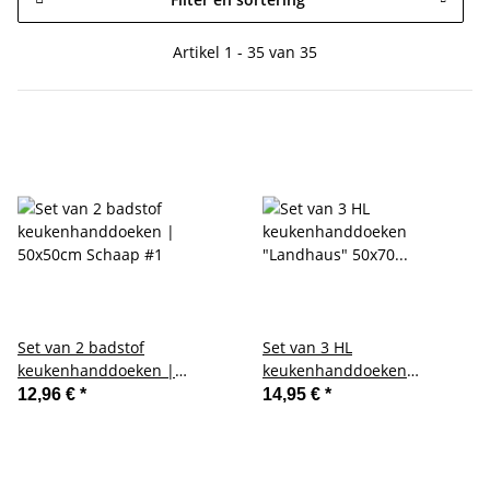
Artikel 1 - 35 van 35
Set van 2 badstof
Set van 3 HL
keukenhanddoeken |
keukenhanddoeken
50x50cm Schaap #1
"Landhaus" 50x70 antraciet
12,96 €
*
14,95 €
*