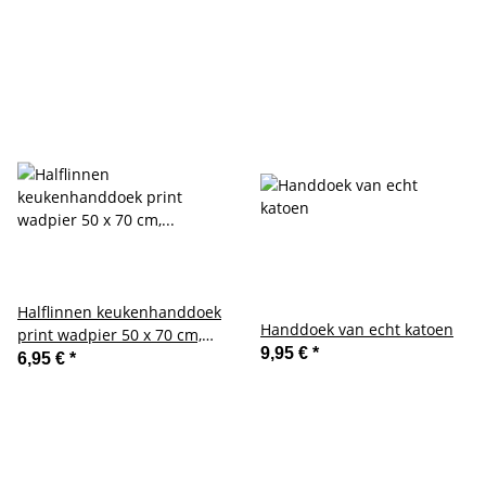
Halflinnen keukenhanddoek
Handdoek van echt katoen
print wadpier 50 x 70 cm,
9,95 €
*
theedoek in vrolijke kleuren
6,95 €
*