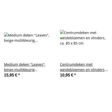
Medium deken "Leaves",
Centrumdeken met
beige-multikleurig
weidebloemen en vlinders,
borduursel, ca. 85 x 85 cm
ca. 85 x 85 cm
15,95 €
*
10,95 €
*