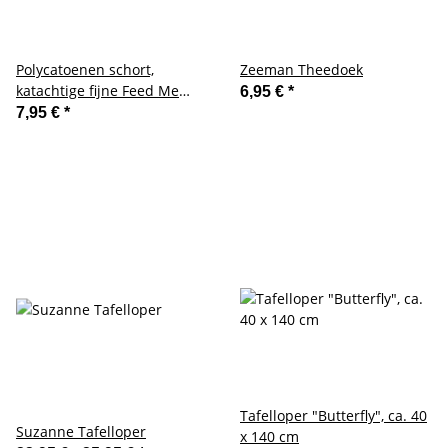
Polycatoenen schort,
Zeeman Theedoek
katachtige fijne Feed Me
6,95 €
*
Meow
7,95 €
*
Tafelloper "Butterfly", ca. 40
Suzanne Tafelloper
x 140 cm