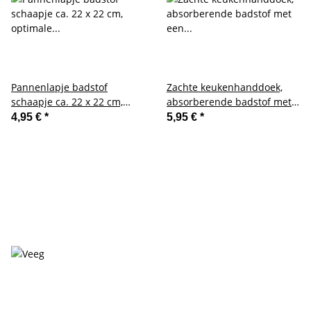
Pannenlapje badstof
Zachte keukenhanddoek,
schaapje ca. 22 x 22 cm,
absorberende badstof met
optimale bescherming met
een speelse rij katten, ca. 50
4,95 €
*
5,95 €
*
een schattig ontwerp
x 50 cm