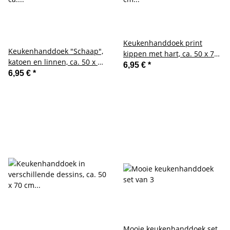
Keukenhanddoek print
Keukenhanddoek "Schaap",
kippen met hart, ca. 50 x 70
katoen en linnen, ca. 50 x 70
cm gemaakt van halflinnen
6,95 €
*
cm
6,95 €
*
in heldere kleuren
Mooie keukenhanddoek set