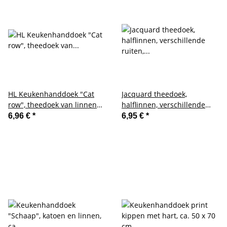
HL Keukenhanddoek "Cat
Jacquard theedoek,
row", theedoek van linnen
halflinnen, verschillende
en katoen
ruiten, bruin-grijs-bruin, 50
6,96 €
*
6,95 €
*
x 70 cm Keukenhanddoek