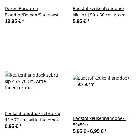
Deken Borduren
Badstof keukenhanddoek
Elanden/Bomen/Sneeuwsterren
kikkerrij 50 x 50 cm, groen
85/85
kikkerplezier voor in de
13,95 €
*
5,95 €
*
keuken
Keukenhanddoek zebra kip
Badstof keukenhanddoek |
45 x 70 cm, witte theedoek
50x50cm
met prachtige illustraties
0,95 €
*
5,95 € -
6,95 €
*