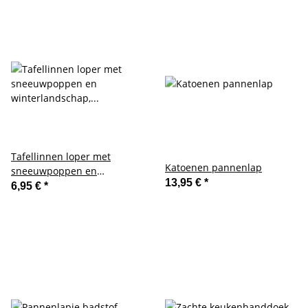
Tafellinnen loper met
Katoenen pannenlap
sneeuwpoppen en
13,95 €
*
winterlandschap, kerst 40 x
6,95 €
*
90 cm gemaakt van
polyester