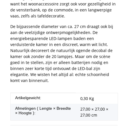
want het woonaccessoire zorgt ook voor gezelligheid in
de vensterbank, op de commode, in een langwerpige
vaas, zelfs als tafeldecoratie.
De bijpassende diameter van ca. 27 cm draagt ook bij
aan de veelzijdige ontwerpmogelijkheden. De
energiebesparende LED-lampen baden een
verduisterde kamer in een discreet, warm wit licht.
Natuurlijk decoreert de natuurlijk ogende decobal de
kamer ook zonder de 20 lampjes. Maar om de scène
goed in te stellen, zijn er alleen batterijen nodig en
binnen zeer korte tijd ontvouwt de LED-bal zijn
elegantie. We wisten het altijd al: echte schoonheid
komt van binnenuit.
#productDetails.itemInformation#
#productDetails.itemValue#
Artikelgewicht:
0,30
Kg
Afmetingen ( Lengte × Breedte
27,00 × 27,00 ×
× Hoogte ):
27,00 cm