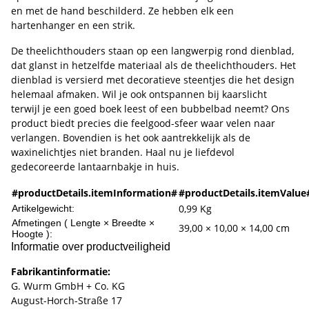
en met de hand beschilderd. Ze hebben elk een
hartenhanger en een strik.
De theelichthouders staan op een langwerpig rond dienblad,
dat glanst in hetzelfde materiaal als de theelichthouders. Het
dienblad is versierd met decoratieve steentjes die het design
helemaal afmaken. Wil je ook ontspannen bij kaarslicht
terwijl je een goed boek leest of een bubbelbad neemt? Ons
product biedt precies die feelgood-sfeer waar velen naar
verlangen. Bovendien is het ook aantrekkelijk als de
waxinelichtjes niet branden. Haal nu je liefdevol
gedecoreerde lantaarnbakje in huis.
#productDetails.itemInformation#
#productDetails.itemValue
0,99
Kg
Artikelgewicht:
Afmetingen ( Lengte × Breedte ×
39,00 × 10,00 × 14,00 cm
Hoogte ):
Informatie over productveiligheid
Fabrikantinformatie:
G. Wurm GmbH + Co. KG
August-Horch-Straße 17