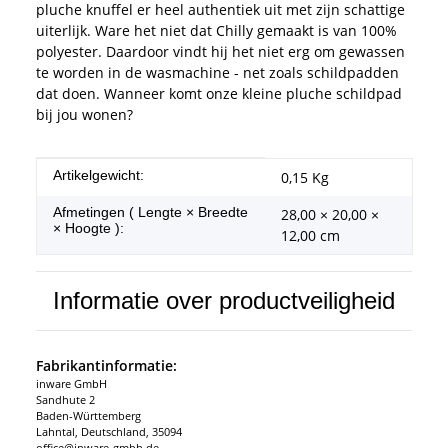
pluche knuffel er heel authentiek uit met zijn schattige
uiterlijk. Ware het niet dat Chilly gemaakt is van 100%
polyester. Daardoor vindt hij het niet erg om gewassen
te worden in de wasmachine - net zoals schildpadden
dat doen. Wanneer komt onze kleine pluche schildpad
bij jou wonen?
#productDetails.itemInformation#
#productDetails.itemValue#
Artikelgewicht:
0,15
Kg
Afmetingen ( Lengte × Breedte
28,00 × 20,00 ×
× Hoogte ):
12,00 cm
Informatie over productveiligheid
Fabrikantinformatie:
inware GmbH
Sandhute 2
Baden-Württemberg
Lahntal, Deutschland, 35094
office@inware-gmbh.de