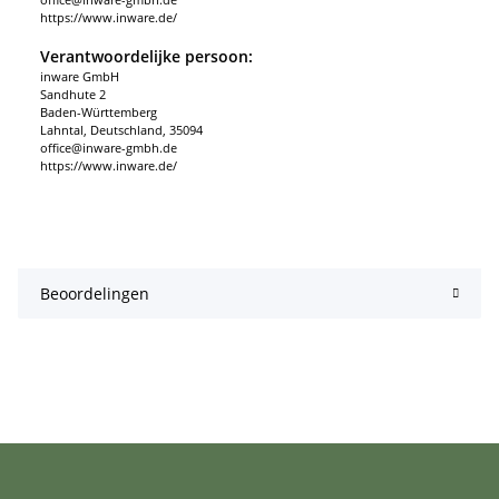
https://www.inware.de/
Verantwoordelijke persoon:
inware GmbH
Sandhute 2
Baden-Württemberg
Lahntal, Deutschland, 35094
office@inware-gmbh.de
https://www.inware.de/
Beoordelingen