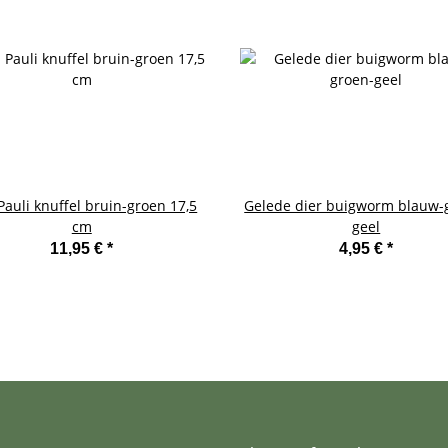
Pauli knuffel bruin-groen 17,5
Gelede dier buigworm blauw-
cm
geel
11,95 €
*
4,95 €
*