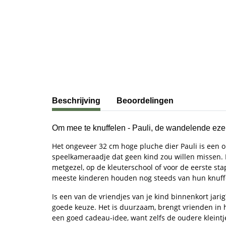
#productDetails.showMoreTabs#
Beschrijving
Beoordelingen
Om mee te knuffelen - Pauli, de wandelende ezel v
Het ongeveer 32 cm hoge pluche dier Pauli is een o
speelkameraadje dat geen kind zou willen missen. 
metgezel, op de kleuterschool of voor de eerste st
meeste kinderen houden nog steeds van hun knuffel
Is een van de vriendjes van je kind binnenkort jari
goede keuze. Het is duurzaam, brengt vrienden in h
een goed cadeau-idee, want zelfs de oudere kleint