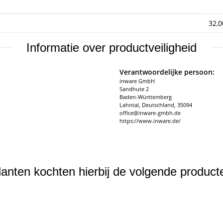
32,
Informatie over productveiligheid
Verantwoordelijke persoon:
inware GmbH
Sandhute 2
Baden-Württemberg
Lahntal, Deutschland, 35094
office@inware-gmbh.de
https://www.inware.de/
lanten kochten hierbij de volgende product