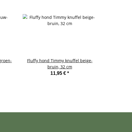
groen-
Fluffy hond Timmy knuffel beige-
Ezel zitte
bruin, 32 cm
pluche knuff
11,95 €
*