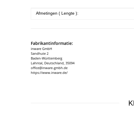
#productDetails.itemInformation#
#productDetails.itemValue#
Afmetingen ( Lengte ):
Fabrikantinformatie:
inware GmbH
Sandhute 2
Baden-Württemberg
Lahntal, Deutschland, 35094
office@inware-gmbh.de
https://www.inware.de/
K