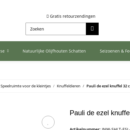
Gratis retourzendingen
ase
Natuurlijke Olijfhouten Schatten
Seizoenen & F
Speelruimte voor de kleintjes
Knuffeldieren
Pauli de ezel knuffel 32 
Pauli de ezel knuff
Artikelnummer:
INW-SHLT-ESL