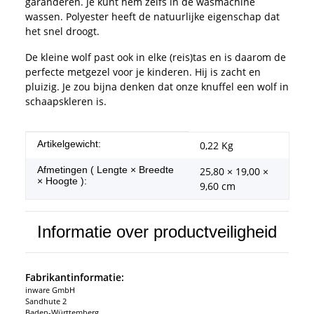
garanderen. Je kunt hem zelfs in de wasmachine
wassen. Polyester heeft de natuurlijke eigenschap dat
het snel droogt.
De kleine wolf past ook in elke (reis)tas en is daarom de
perfecte metgezel voor je kinderen. Hij is zacht en
pluizig. Je zou bijna denken dat onze knuffel een wolf in
schaapskleren is.
#productDetails.itemInformation#
#productDetails.itemValue#
Artikelgewicht:
0,22
Kg
Afmetingen ( Lengte × Breedte
25,80 × 19,00 ×
× Hoogte ):
9,60 cm
Informatie over productveiligheid
Fabrikantinformatie:
inware GmbH
Sandhute 2
Baden-Württemberg