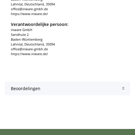
Lahntal, Deutschland, 35094
office@inware-gmbh.de
https://www.inware.de/
Verantwoordelijke persoon:
inware GmbH
Sandhute 2
Baden-Württemberg
Lahntal, Deutschland, 35094
office@inware-gmbh.de
https://www.inware.de/
Beoordelingen