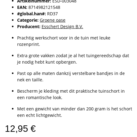
Artikelnummer:
ESD-003048
EAN:
8714982121548
#global.han#:
RD37
Categorie:
Groene oase
Producent:
Esschert Design B.V.
Prachtig werkschort voor in de tuin met leuke
rozenprint.
Extra grote vakken zodat je al het tuingereedschap dat
je nodig hebt kunt opbergen.
Past op alle maten dankzij verstelbare bandjes in de
nek en taille.
Bescherm je kleding met dit praktische tuinschort in
een romantische look.
Met een gewicht van minder dan 200 gram is het schort
een echt lichtgewicht.
12,95 €