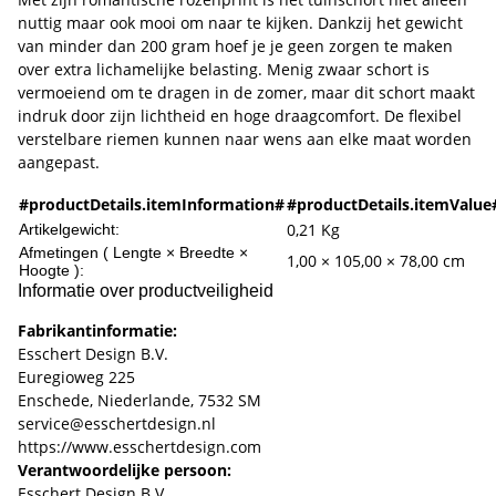
nuttig maar ook mooi om naar te kijken. Dankzij het gewicht
van minder dan 200 gram hoef je je geen zorgen te maken
over extra lichamelijke belasting. Menig zwaar schort is
vermoeiend om te dragen in de zomer, maar dit schort maakt
indruk door zijn lichtheid en hoge draagcomfort. De flexibel
verstelbare riemen kunnen naar wens aan elke maat worden
aangepast.
#productDetails.itemInformation#
#productDetails.itemValue
0,21
Kg
Artikelgewicht:
Afmetingen ( Lengte × Breedte ×
1,00 × 105,00 × 78,00 cm
Hoogte ):
Informatie over productveiligheid
Fabrikantinformatie:
Esschert Design B.V.
Euregioweg 225
Enschede, Niederlande, 7532 SM
service@esschertdesign.nl
https://www.esschertdesign.com
Verantwoordelijke persoon:
Esschert Design B.V.