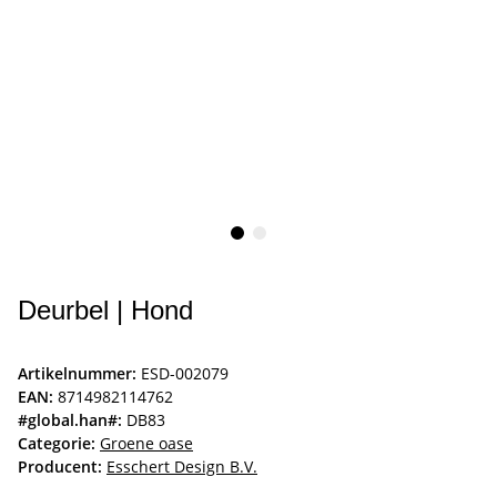
Deurbel | Hond
Artikelnummer:
ESD-002079
EAN:
8714982114762
#global.han#:
DB83
Categorie:
Groene oase
Producent:
Esschert Design B.V.