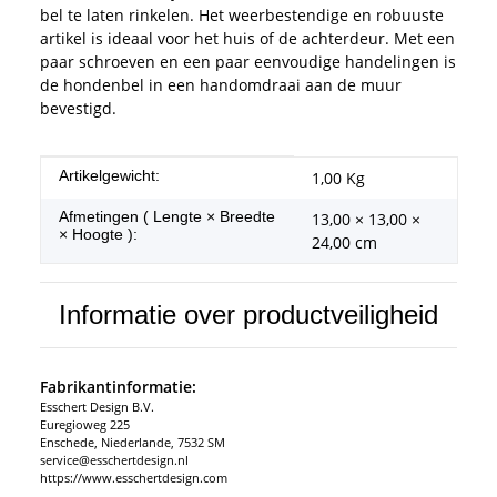
bel te laten rinkelen. Het weerbestendige en robuuste
artikel is ideaal voor het huis of de achterdeur. Met een
paar schroeven en een paar eenvoudige handelingen is
de hondenbel in een handomdraai aan de muur
bevestigd.
#productDetails.itemInformation#
#productDetails.itemValue#
Artikelgewicht:
1,00
Kg
Afmetingen ( Lengte × Breedte
13,00 × 13,00 ×
× Hoogte ):
24,00 cm
Informatie over productveiligheid
Fabrikantinformatie:
Esschert Design B.V.
Euregioweg 225
Enschede, Niederlande, 7532 SM
service@esschertdesign.nl
https://www.esschertdesign.com