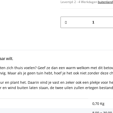
Levertijd:
2 - 4 Werkdagen
buitenland
ar wilt.
asten zich thuis voelen? Geef ze dan een warm welkom met dit betove
vig. Maar als je geen tuin hebt, hoef je het ook niet zonder deze c
r en plant het. Daarin vind je vast en zeker ook een plekje voor 
er en wind buiten laten staan, de twee uilen zullen ertegen bestand
0,70
Kg
8,00 × 30,00