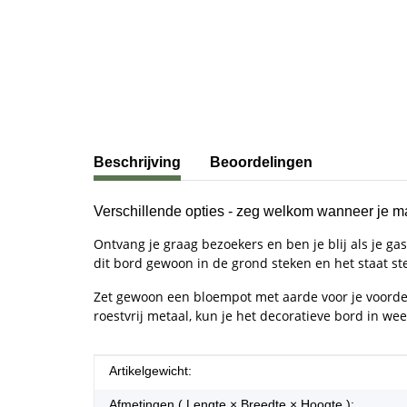
#productDetails.showMoreTabs#
Beschrijving
Beoordelingen
Verschillende opties - zeg welkom wanneer je ma
Ontvang je graag bezoekers en ben je blij als je g
dit bord gewoon in de grond steken en het staat ste
Zet gewoon een bloempot met aarde voor je voordeu
roestvrij metaal, kun je het decoratieve bord in we
#productDetails.itemInformation#
#productDetails.itemValue#
Artikelgewicht:
Afmetingen ( Lengte × Breedte × Hoogte ):