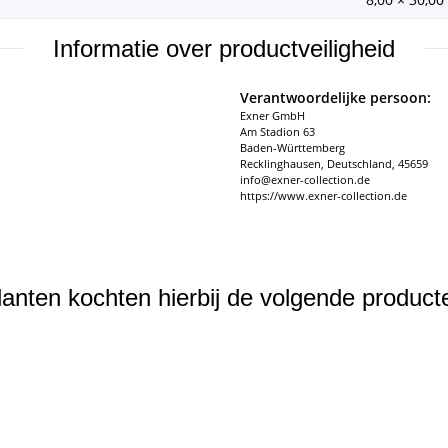
Informatie over productveiligheid
Verantwoordelijke persoon:
Exner GmbH
Am Stadion 63
Baden-Württemberg
Recklinghausen, Deutschland, 45659
info@exner-collection.de
https://www.exner-collection.de
lanten kochten hierbij de volgende product