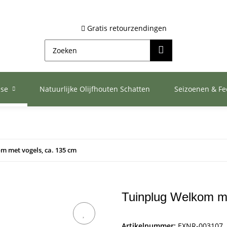
Gratis retourzendingen
ase
Natuurlijke Olijfhouten Schatten
Seizoenen & F
m met vogels, ca. 135 cm
Tuinplug Welkom me
Artikelnummer:
EXNR-003107