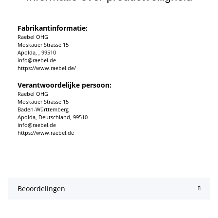
Fabrikantinformatie:
Raebel OHG
Moskauer Strasse 15
Apolda, , 99510
info@raebel.de
https://www.raebel.de/
Verantwoordelijke persoon:
Raebel OHG
Moskauer Strasse 15
Baden-Württemberg
Apolda, Deutschland, 99510
info@raebel.de
https://www.raebel.de
Beoordelingen