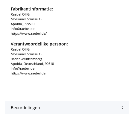
Fabrikantinformatie:
Raebel OHG
Moskauer Strasse 15
Apolda, , 99510
info@raebel.de
https://www.raebel.de/
Verantwoordelijke persoon:
Raebel OHG
Moskauer Strasse 15
Baden-Württemberg
Apolda, Deutschland, 99510
info@raebel.de
https://www.raebel.de
Beoordelingen