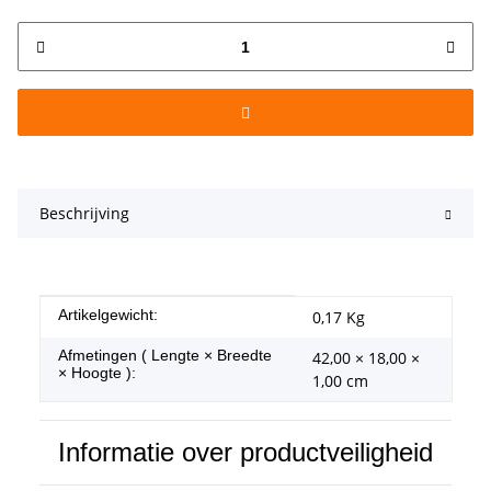
Beschrijving
#productDetails.itemInformation#
#productDetails.itemValue#
Artikelgewicht:
0,17
Kg
Afmetingen ( Lengte × Breedte
42,00 × 18,00 ×
× Hoogte ):
1,00 cm
Informatie over productveiligheid