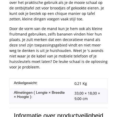
over het praktische gebruik als je de mooie schaal op
de ontbijttafel zet voor broodjes of gekookte eieren. Je
kunt ook je bestek op een chique manier op tafel
zetten, kleine dingen voegen vaak stijl toe.
Door de vorm van de mand kun je hem ook als kleine
fruitmand gebruiken, zelfs bananen vinden hier hun
plaats. Je zult merken dat een decoratieve mand als
deze snel zijn toepassingsgebied vindt en niet meer
weg te denken is uit je huishouden. Weet je 's avonds
niet waar je de kabel van je mobiele telefoon of je
huissleutels moet laten? De leuke schaal is de oplossing
voor je probleem.
#productDetails.itemInformation#
#productDetails.itemValue#
Artikelgewicht:
0,21
Kg
Afmetingen ( Lengte × Breedte
33,00 × 18,00 ×
× Hoogte ):
9,00 cm
Informatie over productveiligheid