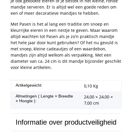
je ook gekookte eieren of je bestek in het kleine, ronde
mandje serveren. Er is altijd wel een goede reden om
een of meer decoratieve mandjes te hebben.
Met Pasen is het al lang een traditie om snoep en
kleurrijke eieren in een nestje te geven. Maar waarom
altijd wachten tot Pasen als je zo'n praktisch mandje
het hele jaar door kunt gebruiken? Of het nu gevuld is
met snoep, kleine cadeautjes of een waardebon,
mandjes zijn altijd welkom als verpakking. Met een
diameter van ca. 24 cm is dit mandje bijzonder geschikt
voor kleine artikelen.
#productDetails.itemInformation#
#productDetails.itemValue#
Artikelgewicht:
0,10
Kg
Afmetingen ( Lengte × Breedte
24,00 × 24,00 ×
× Hoogte ):
7,00 cm
Informatie over productveiligheid