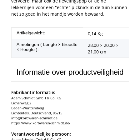
vervoerd, maar ook de lievelingspop of kleine
lekkernijen voor een "echte" picknick in de tuin kunnen
net zo goed in het mandje worden bewaard.
#productDetails.itemInformation#
#productDetails.itemValue#
Artikelgewicht:
0,14
Kg
Afmetingen ( Lengte × Breedte
28,00 × 20,00 ×
× Hoogte ):
21,00 cm
Informatie over productveiligheid
Fabrikantinformatie:
Adam Schmidt GmbH & Co. KG
Eichenweg 2
Baden-Württemberg
Lichtenfels, Deutschland, 96215
info@korbwaren-schmidt.de
https://www.korbwaren-schmidt.de/
Verantwoordelijke persoon:
Adam Schmidt GmbH & Co. KG