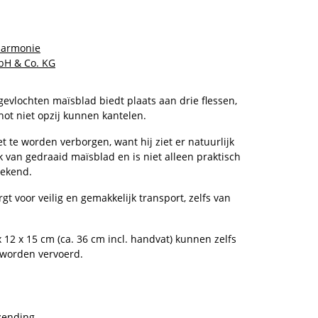
Harmonie
H & Co. KG
evlochten maïsblad biedt plaats aan drie flessen,
hot niet opzij kunnen kantelen.
t te worden verborgen, want hij ziet er natuurlijk
k van gedraaid maïsblad en is niet alleen praktisch
tekend.
t voor veilig en gemakkelijk transport, zelfs van
 12 x 15 cm (ca. 36 cm incl. handvat) kunnen zelfs
 worden vervoerd.
zending