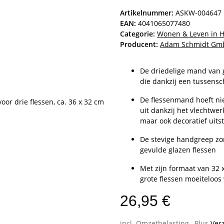
Artikelnummer:
ASKW-004647
EAN:
4041065077480
Categorie:
Wonen & Leven in 
Producent:
Adam Schmidt Gmb
De driedelige mand van g
die dankzij een tussensc
De flessenmand hoeft nie
uit dankzij het vlechtwer
maar ook decoratief uits
De stevige handgreep zorg
gevulde glazen flessen
Met zijn formaat van 32 x
grote flessen moeiteloos
26,95 €
incl. Omzetbelasting , Plus
Ver