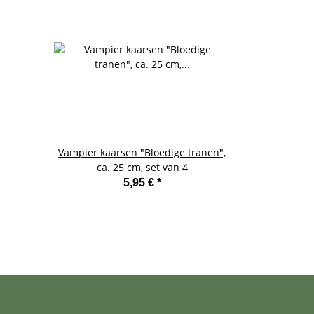
Vampier kaarsen "Bloedige tranen",
Miss M
ca. 25 cm, set van 4
stickerboek
mo
5,95 €
*