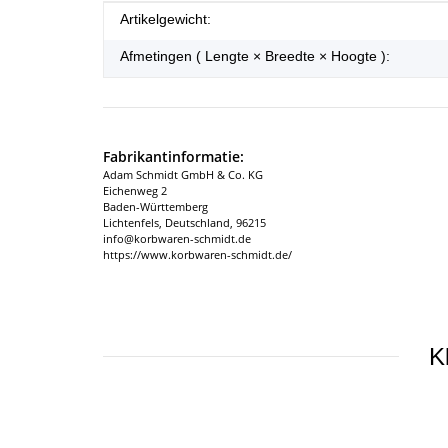
#productDetails.itemInformation#
#productDetails.itemValue#
Artikelgewicht:
Afmetingen ( Lengte × Breedte × Hoogte ):
Fabrikantinformatie:
Adam Schmidt GmbH & Co. KG
Eichenweg 2
Baden-Württemberg
Lichtenfels, Deutschland, 96215
info@korbwaren-schmidt.de
https://www.korbwaren-schmidt.de/
K