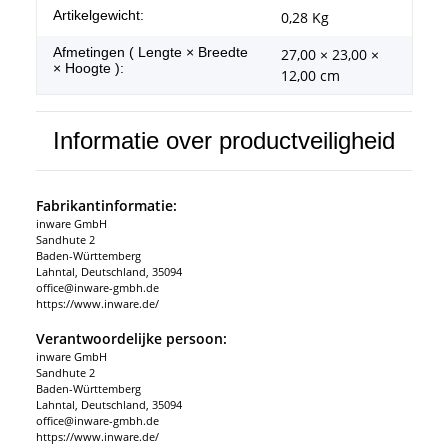
#productDetails.itemInformation#
#productDetails.itemValue#
Artikelgewicht:
0,28
Kg
Afmetingen ( Lengte × Breedte
27,00 × 23,00 ×
× Hoogte ):
12,00 cm
Informatie over productveiligheid
Fabrikantinformatie:
inware GmbH
Sandhute 2
Baden-Württemberg
Lahntal, Deutschland, 35094
office@inware-gmbh.de
https://www.inware.de/
Verantwoordelijke persoon:
inware GmbH
Sandhute 2
Baden-Württemberg
Lahntal, Deutschland, 35094
office@inware-gmbh.de
https://www.inware.de/