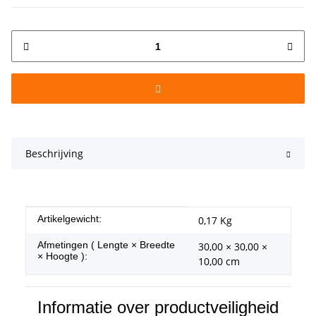
Beschrijving
#productDetails.itemInformation#
#productDetails.itemValue#
Artikelgewicht:
0,17
Kg
Afmetingen ( Lengte × Breedte
30,00 × 30,00 ×
× Hoogte ):
10,00 cm
Informatie over productveiligheid