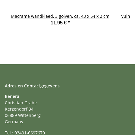
Macramé wandkleed, 3 golven, ca. 43 x 54 x 2 cm
Vulman
11,95 €
*
Adres en Contactgegevens
Benera
Christian Grabe
Kerzendorf 34
06889 Wittenberg
Germany
Tel.: 03491-6697670