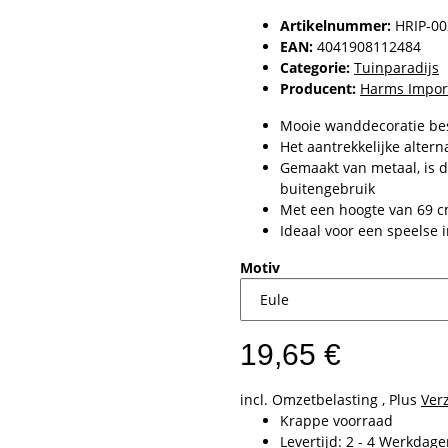
Artikelnummer:
HRIP-00
EAN:
4041908112484
Categorie:
Tuinparadijs
Producent:
Harms Impor
Mooie wanddecoratie best
Het aantrekkelijke altern
Gemaakt van metaal, is d
buitengebruik
Met een hoogte van 69 cm
Ideaal voor een speelse i
Motiv
19,65 €
incl. Omzetbelasting , Plus
Ver
Krappe voorraad
Levertijd:
2 - 4 Werkdag