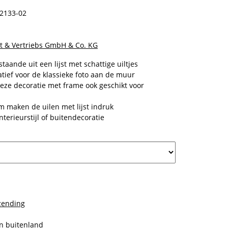
2133-02
t & Vertriebs GmbH & Co. KG
aande uit een lijst met schattige uiltjes
atief voor de klassieke foto aan de muur
eze decoratie met frame ook geschikt voor
 maken de uilen met lijst indruk
nterieurstijl of buitendecoratie
zending
en
buitenland