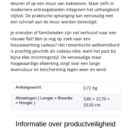
deuren of op een muur van bakstenen. Maar zelfs in
modernere entreegebieden integreert het uithangbord
stijlvol. De praktische ophanging kan eenvoudig met
een schroef aan de muur worden bevestigd.
Je vrienden of familieleden zijn net verhuisd naar een
nieuwe flat? Ben je nog op zoek naar een
housewarming cadeau? Het romantische welkomstbord
is prachtig geschikt als cadeau-idee, want het past bij
bijna elke inrichtingsstijl. De eenvoudige maar
hoogwaardige afwerking zorgt voor een lange
levensduur en bescherming tegen weer en wind.
#productDetails.itemInformation#
#productDetails.itemValue#
Artikelgewicht:
0,72
Kg
Afmetingen ( Lengte × Breedte
3,80 × 22,70 ×
× Hoogte ):
33,50 cm
Informatie over productveiligheid