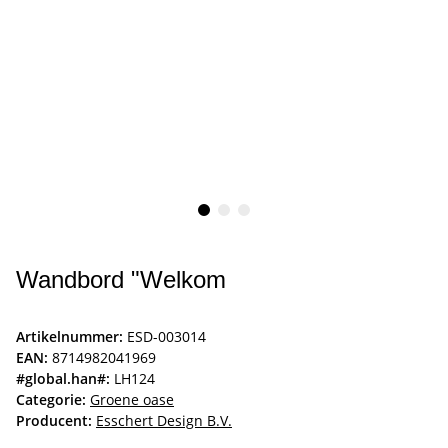
Wandbord "Welkom
Artikelnummer:
ESD-003014
EAN:
8714982041969
#global.han#:
LH124
Categorie:
Groene oase
Producent:
Esschert Design B.V.