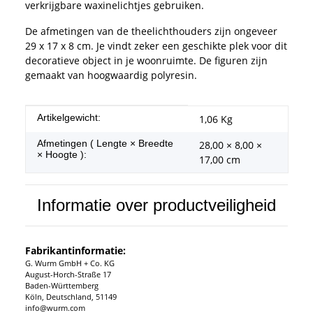
verkrijgbare waxinelichtjes gebruiken.
De afmetingen van de theelichthouders zijn ongeveer
29 x 17 x 8 cm. Je vindt zeker een geschikte plek voor dit
decoratieve object in je woonruimte. De figuren zijn
gemaakt van hoogwaardig polyresin.
#productDetails.itemInformation#
#productDetails.itemValue#
Artikelgewicht:
1,06
Kg
Afmetingen ( Lengte × Breedte
28,00 × 8,00 ×
× Hoogte ):
17,00 cm
Informatie over productveiligheid
Fabrikantinformatie:
G. Wurm GmbH + Co. KG
August-Horch-Straße 17
Baden-Württemberg
Köln, Deutschland, 51149
info@wurm.com