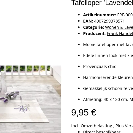
Tafelloper 'Lavende
Artikelnummer:
FRF-00
EAN:
4007299378571
Categorie:
Wonen & Leve
Producent:
Frank Handel
Mooie tafelloper met lav
Edele linnen look met kl
Provençaals chic
Harmoniserende kleuren (c
Gemakkelijk schoon te v
Afmeting: 40 x 120 cm. M
9,95 €
incl. Omzetbelasting , Plus
Ver
Direct beschikbaar