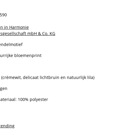
l
0590
n in Harmonie
sgesellschaft mbH & Co. KG
endelmotief
eurrijke bloemenprint
rèmewit, delicaat lichtbruin en natuurlijk lila)
egen
ateriaal: 100% polyester
zending