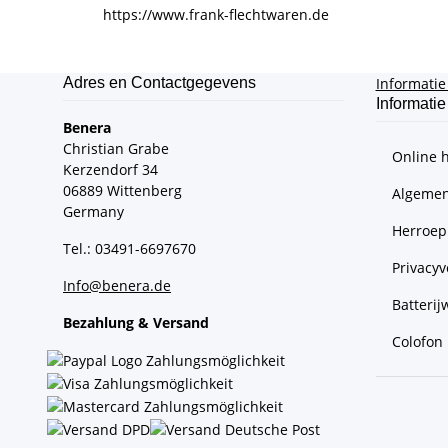
https://www.frank-flechtwaren.de
Adres en Contactgegevens
Informati
Informatie
Benera
Christian Grabe
Online 
Kerzendorf 34
06889 Wittenberg
Algemen
Germany
Herroep
Tel.: 03491-6697670
Privacyv
Info@benera.de
Batterij
Bezahlung & Versand
Colofon