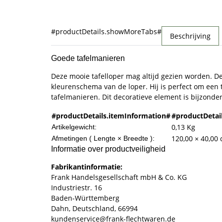
#productDetails.showMoreTabs#
Beschrijving
Goede tafelmanieren
Deze mooie tafelloper mag altijd gezien worden. D
kleurenschema van de loper. Hij is perfect om een t
tafelmanieren. Dit decoratieve element is bijzonder
#productDetails.itemInformation#
#productDetai
0,13
Kg
Artikelgewicht:
120,00 × 40,00
Afmetingen ( Lengte × Breedte ):
Informatie over productveiligheid
Fabrikantinformatie:
Frank Handelsgesellschaft mbH & Co. KG
Industriestr. 16
Baden-Württemberg
Dahn, Deutschland, 66994
kundenservice@frank-flechtwaren.de