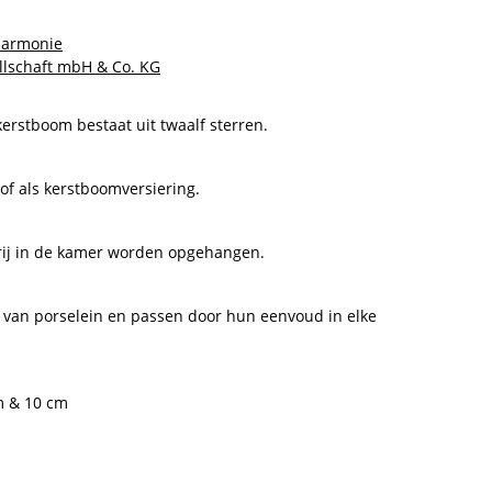
Harmonie
llschaft mbH & Co. KG
kerstboom bestaat uit twaalf sterren.
 of als kerstboomversiering.
rij in de kamer worden opgehangen.
t van porselein en passen door hun eenvoud in elke
m & 10 cm