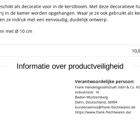
geschikt als decoratie voor in de kerstboom. Met deze decoratieve h
ij in de kamer worden opgehangen. Waar je ze ook gebruikt als kers
ken ze indruk met een eenvoudig, duidelijk ontwerp.
ren met Ø 10 cm
10,
Informatie over productveiligheid
Verantwoordelijke persoon:
Frank Handelsgesellschaft mbH & Co. K
Industriestr. 16
Baden-Württemberg
Dahn, Deutschland, 66994
kundenservice@frank-flechtwaren.de
https://www.frank-flechtwaren.de/