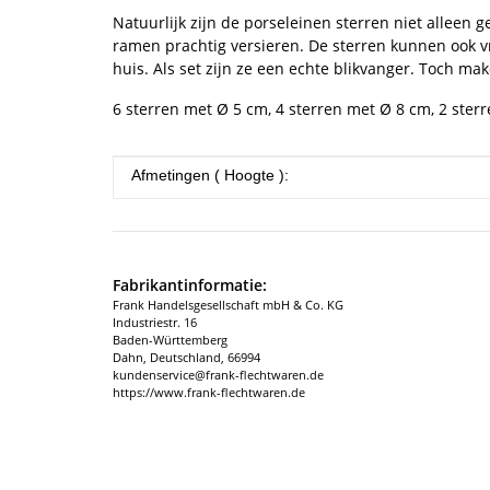
Natuurlijk zijn de porseleinen sterren niet alleen 
ramen prachtig versieren. De sterren kunnen ook vr
huis. Als set zijn ze een echte blikvanger. Toch ma
6 sterren met Ø 5 cm, 4 sterren met Ø 8 cm, 2 ster
#productDetails.itemInformation#
#productDetails.itemValue#
Afmetingen ( Hoogte ):
Fabrikantinformatie:
Frank Handelsgesellschaft mbH & Co. KG
Industriestr. 16
Baden-Württemberg
Dahn, Deutschland, 66994
kundenservice@frank-flechtwaren.de
https://www.frank-flechtwaren.de