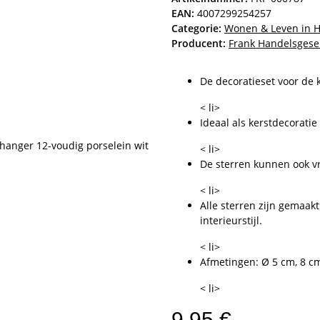
EAN:
4007299254257
Categorie:
Wonen & Leven in 
Producent:
Frank Handelsgese
De decoratieset voor de 
< li>
Ideaal als kerstdecoratie
< li>
De sterren kunnen ook v
< li>
Alle sterren zijn gemaak
interieurstijl.
< li>
Afmetingen: Ø 5 cm, 8 c
< li>
9,95 €