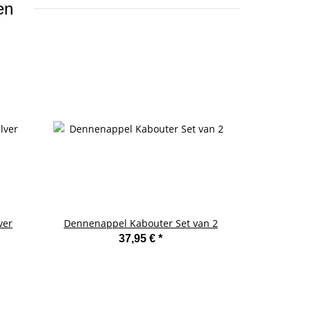
en
ver
Dennenappel Kabouter Set van 2
Kaarsenfa
Jumbo "Lave
37,95 €
*