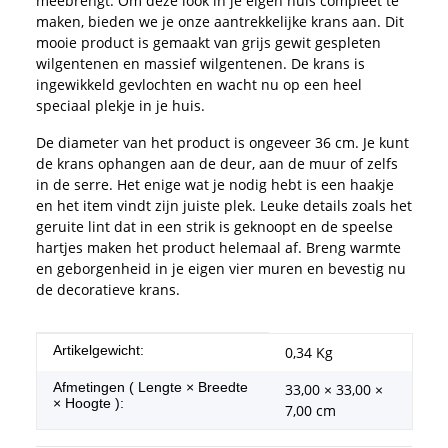
meebrengt. Om deze look in je eigen huis compleet te
maken, bieden we je onze aantrekkelijke krans aan. Dit
mooie product is gemaakt van grijs gewit gespleten
wilgentenen en massief wilgentenen. De krans is
ingewikkeld gevlochten en wacht nu op een heel
speciaal plekje in je huis.
De diameter van het product is ongeveer 36 cm. Je kunt
de krans ophangen aan de deur, aan de muur of zelfs
in de serre. Het enige wat je nodig hebt is een haakje
en het item vindt zijn juiste plek. Leuke details zoals het
geruite lint dat in een strik is geknoopt en de speelse
hartjes maken het product helemaal af. Breng warmte
en geborgenheid in je eigen vier muren en bevestig nu
de decoratieve krans.
#productDetails.itemInformation#
#productDetails.itemValue#
Artikelgewicht:
0,34
Kg
Afmetingen ( Lengte × Breedte
33,00 × 33,00 ×
× Hoogte ):
7,00 cm