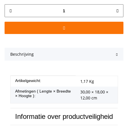
Beschrijving
#productDetails.itemInformation#
#productDetails.itemValue#
Artikelgewicht:
1,17
Kg
Afmetingen ( Lengte × Breedte
30,00 × 18,00 ×
× Hoogte ):
12,00 cm
Informatie over productveiligheid