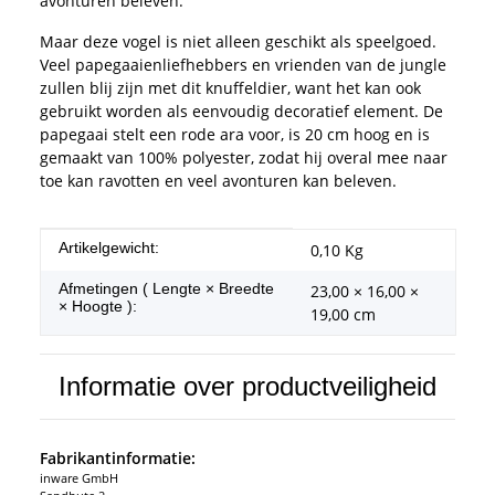
avonturen beleven.
Maar deze vogel is niet alleen geschikt als speelgoed.
Veel papegaaienliefhebbers en vrienden van de jungle
zullen blij zijn met dit knuffeldier, want het kan ook
gebruikt worden als eenvoudig decoratief element. De
papegaai stelt een rode ara voor, is 20 cm hoog en is
gemaakt van 100% polyester, zodat hij overal mee naar
toe kan ravotten en veel avonturen kan beleven.
#productDetails.itemInformation#
#productDetails.itemValue#
Artikelgewicht:
0,10
Kg
Afmetingen ( Lengte × Breedte
23,00 × 16,00 ×
× Hoogte ):
19,00 cm
Informatie over productveiligheid
Fabrikantinformatie:
inware GmbH