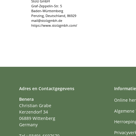
Stolz GmbH
Graf-Zeppelin-Str. 5
Baden-Württemberg
Penzing, Deutschland, 86929
mail@stolzgmbh.de
https://www.stolzgmbh.com/
Adres en Contactgegevens
Informatie
Benera
Online her
Christian Grabe
Algemene 
Kerzendorf 34
06889 Wittenberg
Herroepin
Germany
Privacyver
Tel.: 03491-6697670