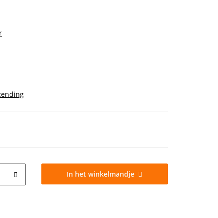
r
zending
In het winkelmandje