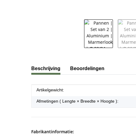
#productDetails.showMoreTabs#
Beschrijving
Beoordelingen
#productDetails.itemInformation#
#productDetails.itemValue#
Artikelgewicht:
Afmetingen ( Lengte × Breedte × Hoogte ):
Fabrikantinformatie: