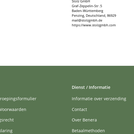
Stolz GmbH
Graf-Zeppelin-Str .5
Baden-Württemberg
Penzing, Deutschland, 86929
mail@stolzgmbh.de
https://www.stolzgmbh.com
Dienst / Informatie
roepingsformulier
Informatie over verzending
Voorwaarden
Contact
gsrecht
Over Benera
klaring
Betaalmethoden