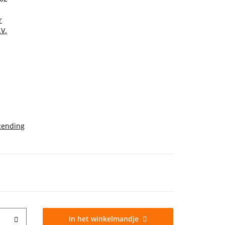
r
V.
zending
In het winkelmandje