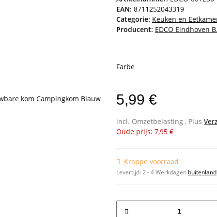
EAN:
8711252043319
Categorie:
Keuken en Eetkame
Producent:
EDCO Eindhoven B.
Farbe
5,99 €
incl. Omzetbelasting , Plus
Ver
Oude prijs: 7,95 €
Krappe voorraad
Levertijd:
2 - 4 Werkdagen
buitenland