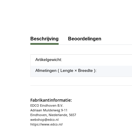
#productDetails.showMoreTabs#
Beschrijving
Beoordelingen
#productDetails.itemInformation#
#productDetails.itemValue#
Artikelgewicht:
Afmetingen ( Lengte × Breedte ):
Fabrikantinformatie:
EDCO Eindhoven B.V.
Adriaan Mulderweg 9-11
Eindhoven, Niederlande, 5657
webshop@edco.nl
https://www.edco.nl/