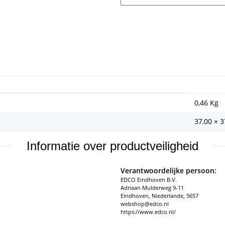
0,46
Kg
37,00 × 
Informatie over productveiligheid
Verantwoordelijke persoon:
EDCO Eindhoven B.V.
Adriaan Mulderweg 9-11
Eindhoven, Niederlande, 5657
webshop@edco.nl
https://www.edco.nl/