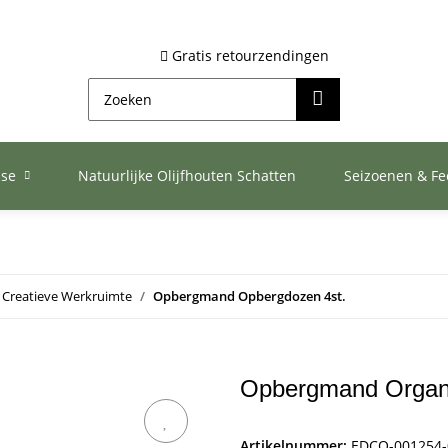
Gratis retourzendingen
ase
Natuurlijke Olijfhouten Schatten
Seizoenen & F
Creatieve Werkruimte
Opbergmand Opbergdozen 4st.
Opbergmand Organi
Artikelnummer:
EDCO-001254-