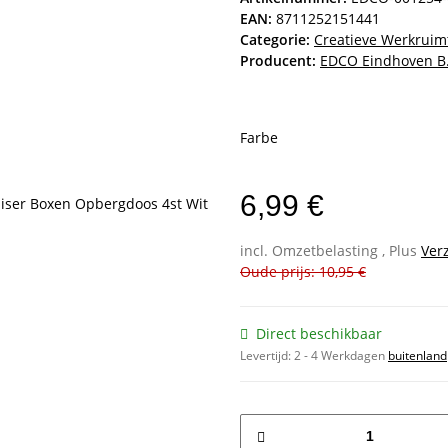
EAN:
8711252151441
Categorie:
Creatieve Werkruim
Producent:
EDCO Eindhoven B.
Farbe
6,99 €
incl. Omzetbelasting , Plus
Ver
Oude prijs: 10,95 €
Direct beschikbaar
Levertijd:
2 - 4 Werkdagen
buitenland