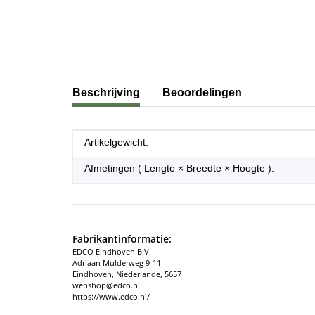
#productDetails.showMoreTabs#
Beschrijving
Beoordelingen
#productDetails.itemInformation#
#productDetails.itemValue#
Artikelgewicht:
Afmetingen ( Lengte × Breedte × Hoogte ):
Fabrikantinformatie:
EDCO Eindhoven B.V.
Adriaan Mulderweg 9-11
Eindhoven, Niederlande, 5657
webshop@edco.nl
https://www.edco.nl/