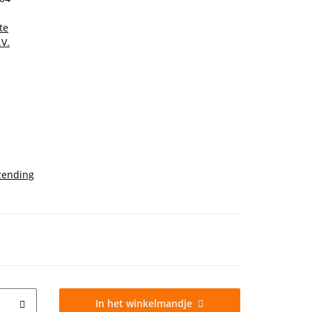
te
V.
zending
In het winkelmandje