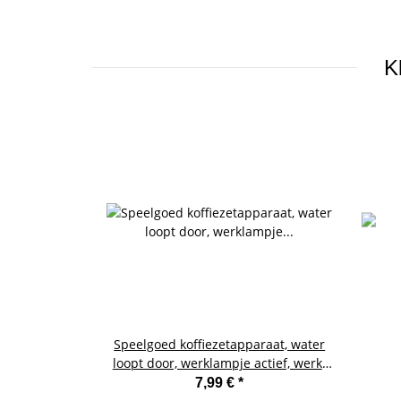
K
Speelgoed koffiezetapparaat, water
loopt door, werklampje actief, werkt
op batterijen, afmetingen ca. 18 x 20
7,99 €
*
x 12 cm