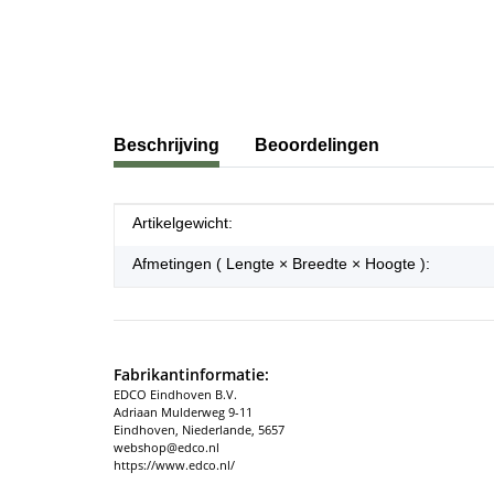
#productDetails.showMoreTabs#
Beschrijving
Beoordelingen
#productDetails.itemInformation#
#productDetails.itemValue#
Artikelgewicht:
Afmetingen ( Lengte × Breedte × Hoogte ):
Fabrikantinformatie:
EDCO Eindhoven B.V.
Adriaan Mulderweg 9-11
Eindhoven, Niederlande, 5657
webshop@edco.nl
https://www.edco.nl/