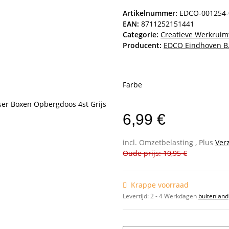
Artikelnummer:
EDCO-001254-
EAN:
8711252151441
Categorie:
Creatieve Werkruim
Producent:
EDCO Eindhoven B.
Farbe
6,99 €
incl. Omzetbelasting , Plus
Ver
Oude prijs: 10,95 €
Krappe voorraad
Levertijd:
2 - 4 Werkdagen
buitenland