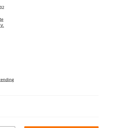
02
te
V.
zending