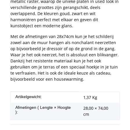
metallic raster, waarop de unieke platen in used look in
verschillende groottes zijn gerangschikt, deels
overlappend. De kleuren goud, zwart en wit
harmoniëren perfect met elkaar en geven dit
kunstobject een moderne glans.
Met de afmetingen van 28x74cm kun je het schilderij
zowel aan de muur hangen als nonchalant neerzetten
op bijvoorbeeld je dressoir of op de grond in de gang.
Waar je het ook neerzet, het is absoluut een blikvanger.
Dankzij het resistente materiaal kun je het ook
gebruiken om je terras of een speciaal hoekje in je tuin
te verfraaien. Het is ook de ideale keuze als cadeau,
bijvoorbeeld voor een housewarming.
#productDetails.itemInformation#
#productDetails.itemValue#
Artikelgewicht:
1,37
Kg
Afmetingen ( Lengte × Hoogte
28,00 × 74,00
):
cm