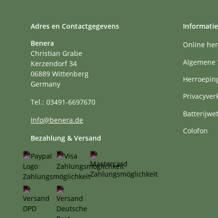
Adres en Contactgegevens
Informatie
Benera
Online her
Christian Grabe
Algemene 
Kerzendorf 34
06889 Wittenberg
Herroepin
Germany
Privacyver
Tel.: 03491-6697670
Batterijwe
Info@benera.de
Colofon
Bezahlung & Versand