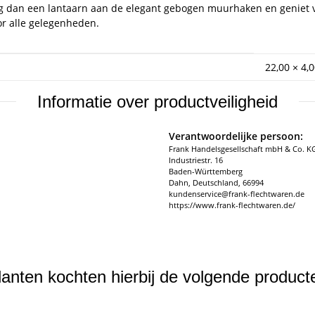
Hang dan een lantaarn aan de elegant gebogen muurhaken en geniet v
or alle gelegenheden.
22,00 × 4,
Informatie over productveiligheid
Verantwoordelijke persoon:
Frank Handelsgesellschaft mbH & Co. K
Industriestr. 16
Baden-Württemberg
Dahn, Deutschland, 66994
kundenservice@frank-flechtwaren.de
https://www.frank-flechtwaren.de/
lanten kochten hierbij de volgende product