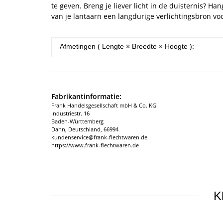
te geven. Breng je liever licht in de duisternis? 
van je lantaarn een langdurige verlichtingsbron vo
#productDetails.itemInformation#
#productDetails.itemValue#
Afmetingen ( Lengte × Breedte × Hoogte ):
Fabrikantinformatie:
Frank Handelsgesellschaft mbH & Co. KG
Industriestr. 16
Baden-Württemberg
Dahn, Deutschland, 66994
kundenservice@frank-flechtwaren.de
https://www.frank-flechtwaren.de
K