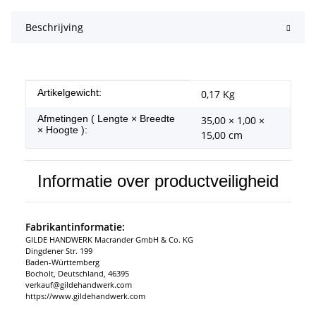
Beschrijving
#productDetails.itemInformation#
#productDetails.itemValue#
Artikelgewicht:
0,17
Kg
Afmetingen ( Lengte × Breedte
35,00 × 1,00 ×
× Hoogte ):
15,00 cm
Informatie over productveiligheid
Fabrikantinformatie:
GILDE HANDWERK Macrander GmbH & Co. KG
Dingdener Str. 199
Baden-Württemberg
Bocholt, Deutschland, 46395
verkauf@gildehandwerk.com
https://www.gildehandwerk.com