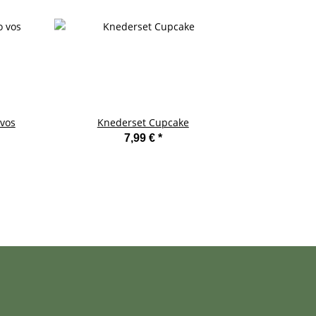
 vos
Knederset Cupcake
Mok "Nori C
7,99 €
*