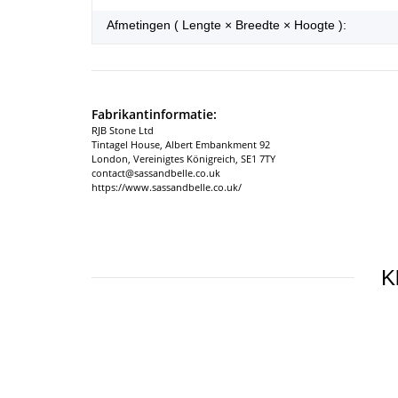
Afmetingen ( Lengte × Breedte × Hoogte ):
Fabrikantinformatie:
RJB Stone Ltd
Tintagel House, Albert Embankment 92
London, Vereinigtes Königreich, SE1 7TY
contact@sassandbelle.co.uk
https://www.sassandbelle.co.uk/
K