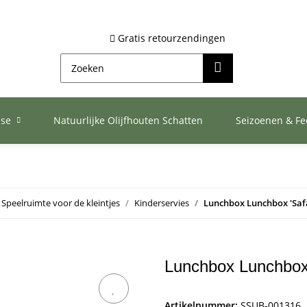
Gratis retourzendingen
ase
Natuurlijke Olijfhouten Schatten
Seizoenen & F
Speelruimte voor de kleintjes
Kinderservies
Lunchbox Lunchbox 'Safa
Lunchbox Lunchbox 
Artikelnummer:
SSUB-001316