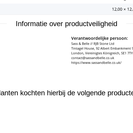
12,00 × 12
Informatie over productveiligheid
Verantwoordelijke persoon:
Sass & Belle // RJB Stone Ltd
Tintagel House, 92 Albert Embankment 
London, Vereinigtes Königreich, SE1 7TY
contact@sassandbelle.co.uk
https://www.sassandbelle.co.uk/
lanten kochten hierbij de volgende product