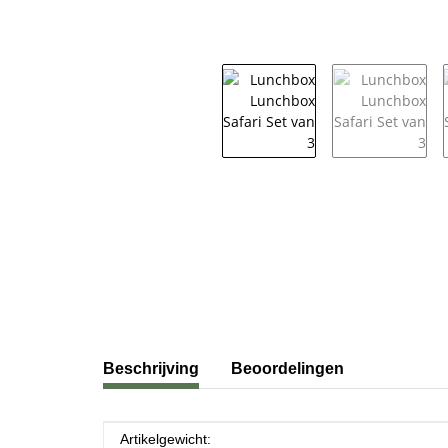
#productDetails.showMoreTabs#
Beschrijving
Beoordelingen
#productDetails.itemInformation#
#productDetails.itemValue#
Artikelgewicht: