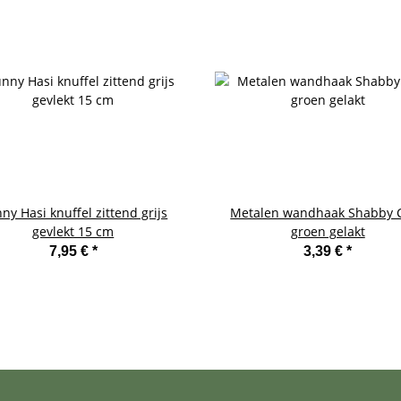
ny Hasi knuffel zittend grijs
Metalen wandhaak Shabby C
gevlekt 15 cm
groen gelakt
7,95 €
*
3,39 €
*