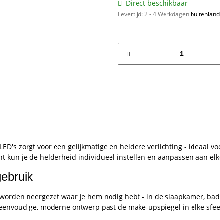
Direct beschikbaar
Levertijd:
2 - 4 Werkdagen
buitenland
D's zorgt voor een gelijkmatige en heldere verlichting - ideaal vo
t kun je de helderheid individueel instellen en aanpassen aan elk
gebruik
 worden neergezet waar je hem nodig hebt - in de slaapkamer, badk
jn eenvoudige, moderne ontwerp past de make-upspiegel in elke sfe