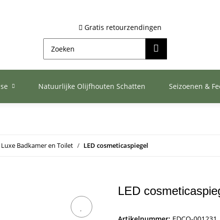
Gratis retourzendingen
ase
Natuurlijke Olijfhouten Schatten
Seizoenen & F
Luxe Badkamer en Toilet
LED cosmeticaspiegel
LED cosmeticaspie
Artikelnummer:
EDCO-001231