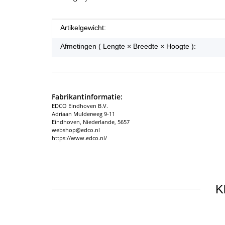
#productDetails.itemInformation#
#productDetails.itemValue#
Artikelgewicht:
Afmetingen ( Lengte × Breedte × Hoogte ):
Fabrikantinformatie:
EDCO Eindhoven B.V.
Adriaan Mulderweg 9-11
Eindhoven, Niederlande, 5657
webshop@edco.nl
https://www.edco.nl/
K