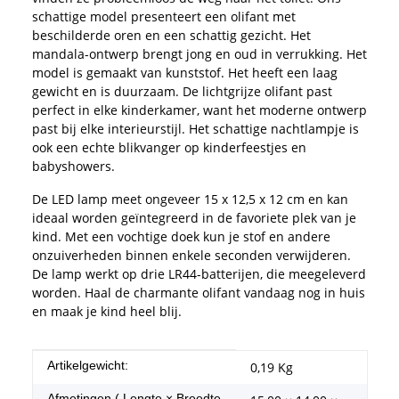
schattige model presenteert een olifant met
beschilderde oren en een schattig gezicht. Het
mandala-ontwerp brengt jong en oud in verrukking. Het
model is gemaakt van kunststof. Het heeft een laag
gewicht en is duurzaam. De lichtgrijze olifant past
perfect in elke kinderkamer, want het moderne ontwerp
past bij elke interieurstijl. Het schattige nachtlampje is
ook een echte blikvanger op kinderfeestjes en
babyshowers.
De LED lamp meet ongeveer 15 x 12,5 x 12 cm en kan
ideaal worden geïntegreerd in de favoriete plek van je
kind. Met een vochtige doek kun je stof en andere
onzuiverheden binnen enkele seconden verwijderen.
De lamp werkt op drie LR44-batterijen, die meegeleverd
worden. Haal de charmante olifant vandaag nog in huis
en maak je kind heel blij.
#productDetails.itemInformation#
#productDetails.itemValue#
Artikelgewicht:
0,19
Kg
Afmetingen ( Lengte × Breedte