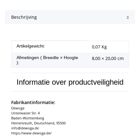
Beschrijving
#productDetails.itemInformation#
#productDetails.itemValue#
Artikelgewicht:
0,07
Kg
Afmetingen ( Breedte × Hoogte
8,00 × 20,00 cm
):
Informatie over productveiligheid
Fabrikantinformatie:
Dewoga
Unterwaizer Str. 4
Baden-Württemberg
Heinersreuth, Deutschland, 95500
info@dewoga.de
https://www.dewoga.de/