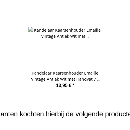
Kandelaar Kaarsenhouder Emaille
Vintage Antiek Wit met Handvat 7 x
21 x 17 cm
13,95 €
*
lanten kochten hierbij de volgende product