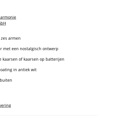
Harmonie
mbH
 zes armen
er met een nostalgisch ontwerp
e kaarsen of kaarsen op batterijen
ating in antiek wit
 buiten
vering