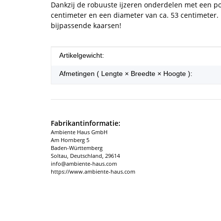
Dankzij de robuuste ijzeren onderdelen met een po
centimeter en een diameter van ca. 53 centimeter
bijpassende kaarsen!
#productDetails.itemInformation#
#productDetails.itemValue#
Artikelgewicht:
Afmetingen ( Lengte × Breedte × Hoogte ):
Fabrikantinformatie:
Ambiente Haus GmbH
Am Hornberg 5
Baden-Württemberg
Soltau, Deutschland, 29614
info@ambiente-haus.com
https://www.ambiente-haus.com