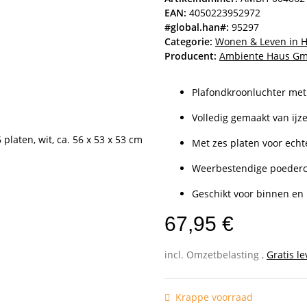
EAN:
4050223952972
#global.han#:
95297
Categorie:
Wonen & Leven in 
Producent:
Ambiente Haus G
Plafondkroonluchter met
Volledig gemaakt van ijz
Met zes platen voor echt
Weerbestendige poederco
Geschikt voor binnen en
67,95 €
incl. Omzetbelasting ,
Gratis le
Krappe voorraad