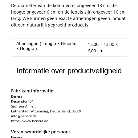
De diameter van de kommen is ongeveer 13 cm, de
hoogte ongeveer 6 cm en de lepels zijn ongeveer 16 cm
lang. We kunnen geen exacte afmetingen geven, omdat
dit een natuurlijk gegroeid product is.
#productDetails.itemInformation#
#productDetails.itemValue#
Afmetingen ( Lengte × Breedte
13,00 × 13,00 ×
× Hoogte ):
6,00 cm
Informatie over productveiligheid
Fabrikantinformatie:
Benera
Kerzendorf 34
Sachsen-Anhalt
Lutherstadt Wittenebrg, Deutschland, 06889
info@benera.de
https://www.benera.de
Verantwoordelijke persoon:
Benera