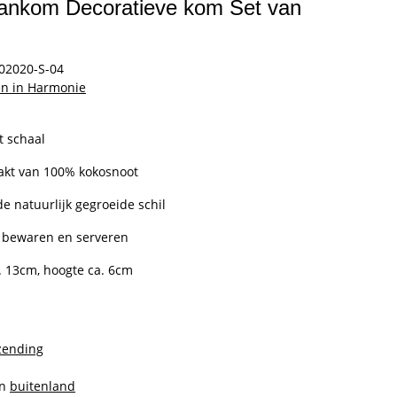
nkom Decoratieve kom Set van
02020-S-04
n in Harmonie
 schaal
akt van 100% kokosnoot
de natuurlijk gegroeide schil
, bewaren en serveren
. 13cm, hoogte ca. 6cm
zending
en
buitenland