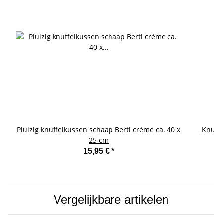
Pluizig knuffelkussen schaap Berti crème ca. 40 x
Knuff
25 cm
15,95 €
*
Vergelijkbare artikelen