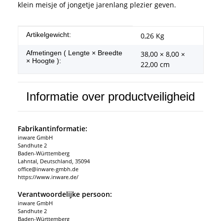
klein meisje of jongetje jarenlang plezier geven.
#productDetails.itemInformation#
#productDetails.itemValue#
Artikelgewicht:
0,26
Kg
Afmetingen ( Lengte × Breedte
38,00 × 8,00 ×
× Hoogte ):
22,00 cm
Informatie over productveiligheid
Fabrikantinformatie:
inware GmbH
Sandhute 2
Baden-Württemberg
Lahntal, Deutschland, 35094
office@inware-gmbh.de
https://www.inware.de/
Verantwoordelijke persoon:
inware GmbH
Sandhute 2
Baden-Württemberg