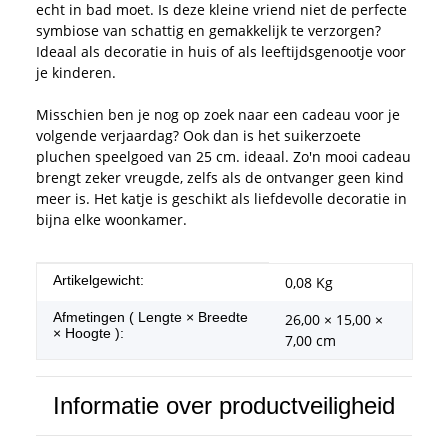
echt in bad moet. Is deze kleine vriend niet de perfecte
symbiose van schattig en gemakkelijk te verzorgen?
Ideaal als decoratie in huis of als leeftijdsgenootje voor
je kinderen.
Misschien ben je nog op zoek naar een cadeau voor je
volgende verjaardag? Ook dan is het suikerzoete
pluchen speelgoed van 25 cm. ideaal. Zo'n mooi cadeau
brengt zeker vreugde, zelfs als de ontvanger geen kind
meer is. Het katje is geschikt als liefdevolle decoratie in
bijna elke woonkamer.
#productDetails.itemInformation#
#productDetails.itemValue#
Artikelgewicht:
0,08
Kg
Afmetingen ( Lengte × Breedte
26,00 × 15,00 ×
× Hoogte ):
7,00 cm
Informatie over productveiligheid