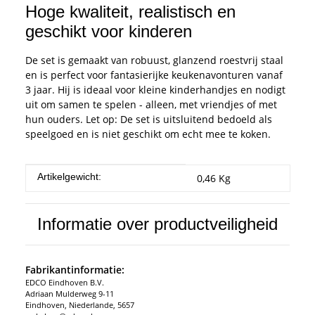
Hoge kwaliteit, realistisch en
geschikt voor kinderen
De set is gemaakt van robuust, glanzend roestvrij staal
en is perfect voor fantasierijke keukenavonturen vanaf
3 jaar. Hij is ideaal voor kleine kinderhandjes en nodigt
uit om samen te spelen - alleen, met vriendjes of met
hun ouders. Let op: De set is uitsluitend bedoeld als
speelgoed en is niet geschikt om echt mee te koken.
#productDetails.itemInformation#
#productDetails.itemValue#
Artikelgewicht:
0,46
Kg
Informatie over productveiligheid
Fabrikantinformatie:
EDCO Eindhoven B.V.
Adriaan Mulderweg 9-11
Eindhoven, Niederlande, 5657