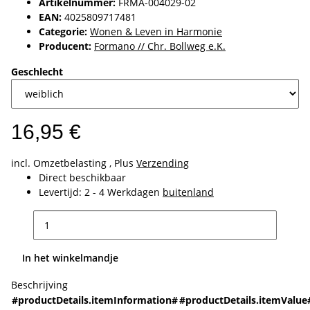
Artikelnummer:
FRMA-004029-02
EAN:
4025809717481
Categorie:
Wonen & Leven in Harmonie
Producent:
Formano // Chr. Bollweg e.K.
Geschlecht
16,95 €
incl. Omzetbelasting , Plus
Verzending
Direct beschikbaar
Levertijd:
2 - 4 Werkdagen
buitenland
In het winkelmandje
Beschrijving
#productDetails.itemInformation#
#productDetails.itemValue