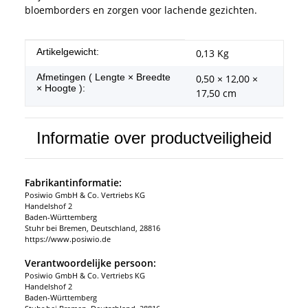
bloemborders en zorgen voor lachende gezichten.
#productDetails.itemInformation#
#productDetails.itemValue#
Artikelgewicht:
0,13
Kg
Afmetingen ( Lengte × Breedte
0,50 × 12,00 ×
× Hoogte ):
17,50 cm
Informatie over productveiligheid
Fabrikantinformatie:
Posiwio GmbH & Co. Vertriebs KG
Handelshof 2
Baden-Württemberg
Stuhr bei Bremen, Deutschland, 28816
https://www.posiwio.de
Verantwoordelijke persoon:
Posiwio GmbH & Co. Vertriebs KG
Handelshof 2
Baden-Württemberg