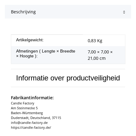
Beschrijving
#productDetails.itemInformation#
#productDetails.itemValue#
Artikelgewicht:
0,83
Kg
Afmetingen ( Lengte × Breedte
7,00 × 7,00 ×
× Hoogte ):
21,00 cm
Informatie over productveiligheid
Fabrikantinformatie:
Candle Factory
Am Steinmecke 5
Baden-Württemberg
Duderstadt, Deutschland, 37115
info@candle-factory.de
https://candle-factory.de/