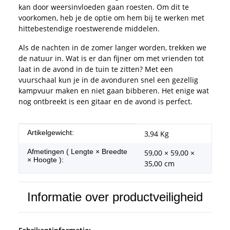
kan door weersinvloeden gaan roesten. Om dit te
voorkomen, heb je de optie om hem bij te werken met
hittebestendige roestwerende middelen.
Als de nachten in de zomer langer worden, trekken we
de natuur in. Wat is er dan fijner om met vrienden tot
laat in de avond in de tuin te zitten? Met een
vuurschaal kun je in de avonduren snel een gezellig
kampvuur maken en niet gaan bibberen. Het enige wat
nog ontbreekt is een gitaar en de avond is perfect.
#productDetails.itemInformation#
#productDetails.itemValue#
Artikelgewicht:
3,94
Kg
Afmetingen ( Lengte × Breedte
59,00 × 59,00 ×
× Hoogte ):
35,00 cm
Informatie over productveiligheid