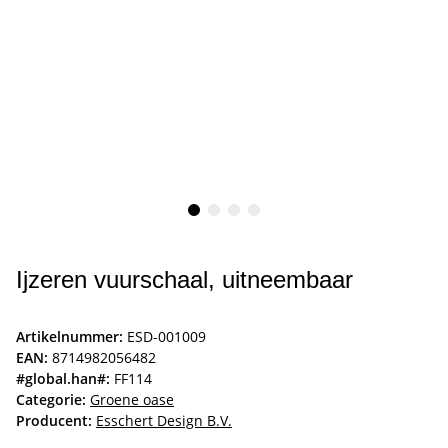
Ijzeren vuurschaal, uitneembaar
Artikelnummer:
ESD-001009
EAN:
8714982056482
#global.han#:
FF114
Categorie:
Groene oase
Producent:
Esschert Design B.V.