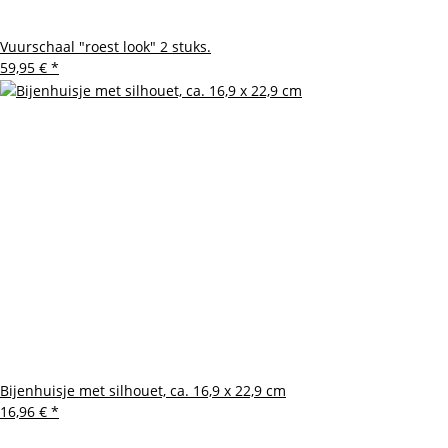
Vuurschaal "roest look" 2 stuks.
59,95 €
*
Bijenhuisje met silhouet, ca. 16,9 x 22,9 cm
16,96 €
*